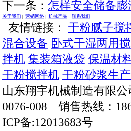
下一条：
怎样安全储备膨
关于我们
|
营销网络
|
机械产品
|
联系我们
|
友情链接：
干粉腻子搅
混合设备
卧式干湿两用搅
拌机
集装箱液袋
保温材
干粉搅拌机
干粉砂浆生产
山东翔宇机械制造有限公司
0076-008 销售热线：18
ICP备:12013683号